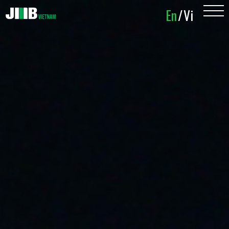
En
En
/
/
Vi
Vi