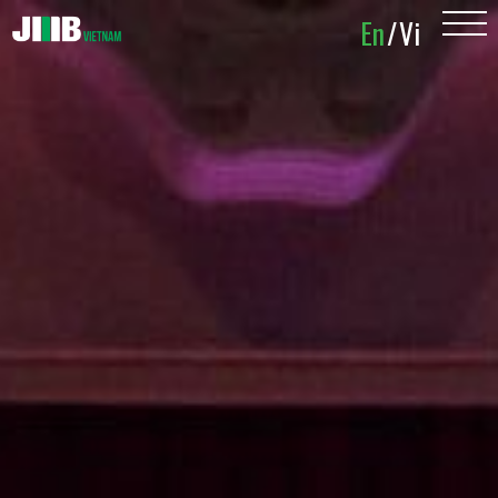
En
En
/
/
Vi
Vi